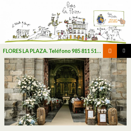
Buscar
FLORES LA PLAZA. Teléfono 985 811 511 / Consultar existencias de flor y planta natural antes de realizar pedido
SALTAR AL CONTENIDO
MENÚ
PRINCI