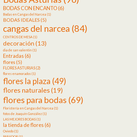
BODAS CON ENCANTO
(6)
Bodas en Cangas del Narcea
(1)
BODAS IDEALES
(5)
cangas del narcea
(84)
CENTROS DE MESA
(1)
decoración
(13)
dia de san valentin
(1)
Entradas
(6)
flores
(5)
FLORES ASTURIAS
(2)
flores enamorados
(1)
flores la plaza
(49)
flores naturales
(19)
flores para bodas
(69)
Floristería en Cangas del Narcea
(1)
fotos de Joaquín González
(1)
LAS MEJORES BODAS
(1)
la tienda de flores
(6)
Oviedo
(1)
PARADOR
(1)