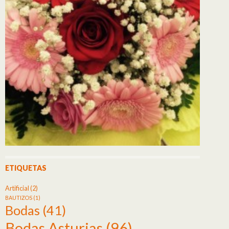
ETIQUETAS
Artificial
(2)
BAUTIZOS
(1)
Bodas
(41)
Bodas Asturias
(96)