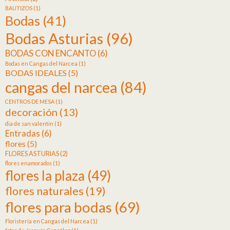
BAUTIZOS
(1)
Bodas
(41)
Bodas Asturias
(96)
BODAS CON ENCANTO
(6)
Bodas en Cangas del Narcea
(1)
BODAS IDEALES
(5)
cangas del narcea
(84)
CENTROS DE MESA
(1)
decoración
(13)
dia de san valentin
(1)
Entradas
(6)
flores
(5)
FLORES ASTURIAS
(2)
flores enamorados
(1)
flores la plaza
(49)
flores naturales
(19)
flores para bodas
(69)
Floristería en Cangas del Narcea
(1)