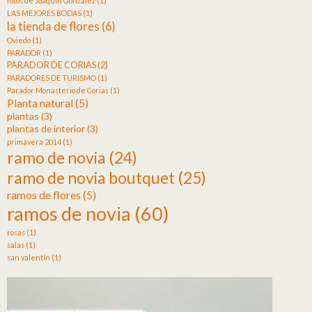
fotos de Joaquín González
(1)
LAS MEJORES BODAS
(1)
la tienda de flores
(6)
Oviedo
(1)
PARADOR
(1)
PARADOR DE CORIAS
(2)
PARADORES DE TURISMO
(1)
Parador Monasterio de Corias
(1)
Planta natural
(5)
plantas
(3)
plantas de interior
(3)
primavera 2014
(1)
ramo de novia
(24)
ramo de novia boutquet
(25)
ramos de flores
(5)
ramos de novia
(60)
rosas
(1)
salas
(1)
san valentín
(1)