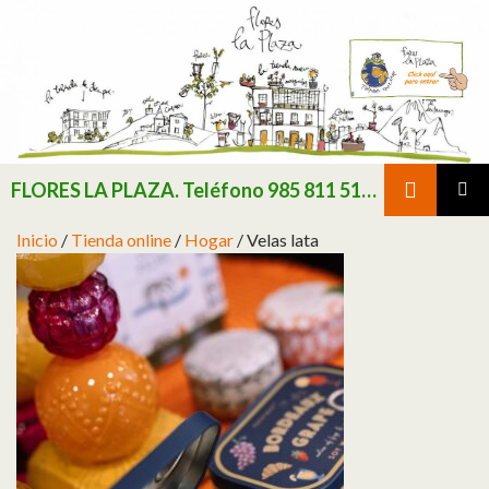
Buscar
FLORES LA PLAZA. Teléfono 985 811 511 / Consultar existencias de flor y planta natural antes de realizar pedido
SALTAR AL CONTENIDO
MENÚ
Inicio
/
Tienda online
/
Hogar
/ Velas lata
PRINCI