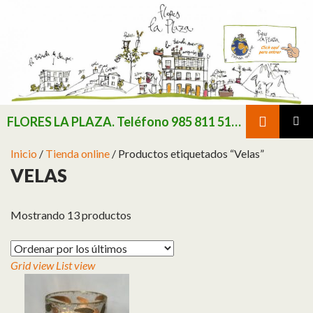
Buscar
FLORES LA PLAZA. Teléfono 985 811 511 / Consultar existencias de flor y planta natural antes de realizar pedido
SALTAR AL CONTENIDO
MENÚ
Inicio
/
Tienda online
/ Productos etiquetados “Velas”
PRINCI
VELAS
Mostrando 13 productos
Grid view
List view