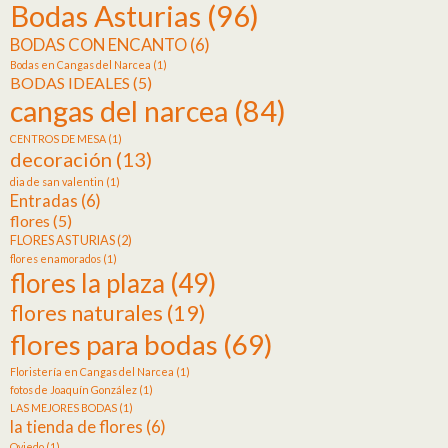
Bodas Asturias
(96)
BODAS CON ENCANTO
(6)
Bodas en Cangas del Narcea
(1)
BODAS IDEALES
(5)
cangas del narcea
(84)
CENTROS DE MESA
(1)
decoración
(13)
dia de san valentin
(1)
Entradas
(6)
flores
(5)
FLORES ASTURIAS
(2)
flores enamorados
(1)
flores la plaza
(49)
flores naturales
(19)
flores para bodas
(69)
Floristería en Cangas del Narcea
(1)
fotos de Joaquín González
(1)
LAS MEJORES BODAS
(1)
la tienda de flores
(6)
Oviedo
(1)