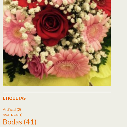
ETIQUETAS
Artificial
(2)
BAUTIZOS
(1)
Bodas
(41)