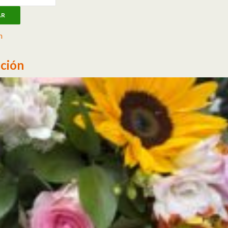
AR
n
ción