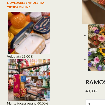
NOVEDADES EN NUESTRA
TIENDA ONLINE
Velas lata
15,00
€
RAMOS
40,00
€
Ramos vera
Manta fucsia verano
60,00
€