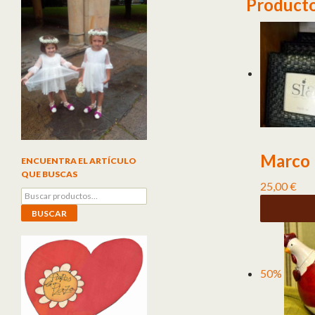
Producto
Marco 
ENCUENTRA EL ARTÍCULO
QUE BUSCAS
25,00
€
Buscar por:
BUSCAR
50%