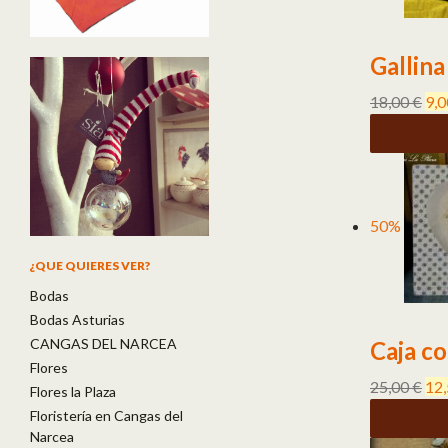
Gallina
18,00
€
9,
50%
¿QUE QUIERES VER?
Bodas
Bodas Asturias
CANGAS DEL NARCEA
Caja c
Flores
25,00
€
12
Flores la Plaza
Floristería en Cangas del
Narcea