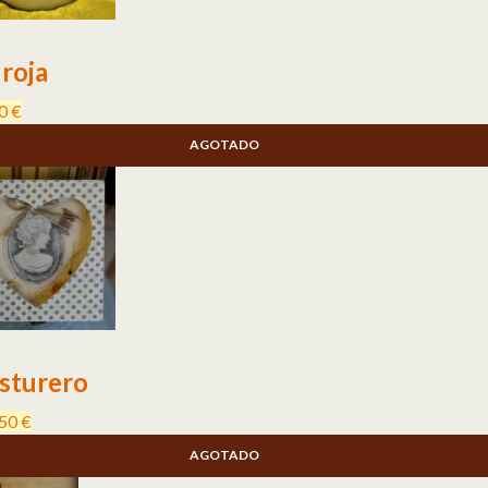
 roja
00
€
AGOTADO
osturero
,50
€
AGOTADO