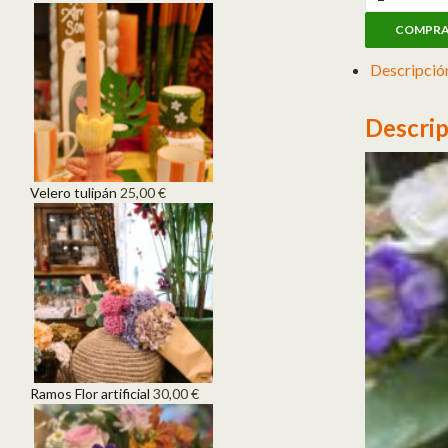
COMPR
Descripció
Descrip
Velero tulipán
25,00
€
Ramos Flor artificial
30,00
€