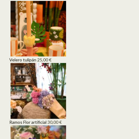
Velero tulipán
25,00
€
Ramos Flor artificial
30,00
€