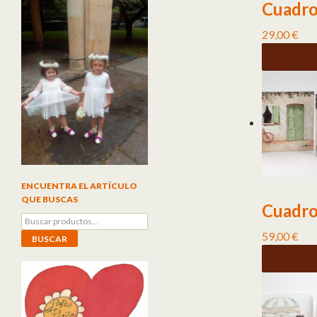
Cuadro
29,00
€
ENCUENTRA EL ARTÍCULO
QUE BUSCAS
Cuadro
Buscar por:
59,00
€
BUSCAR