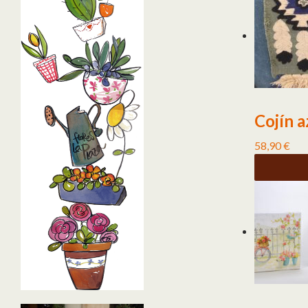
Cojín a
58,90
€