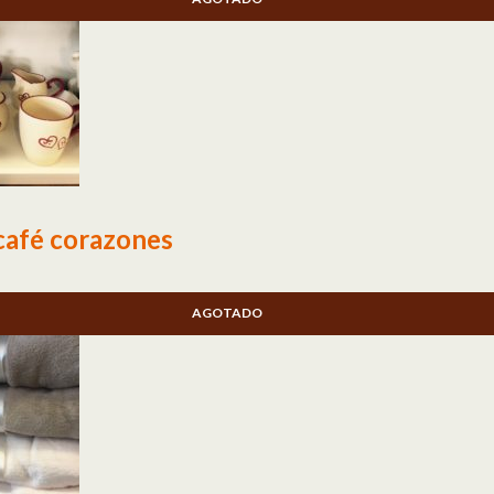
café corazones
AGOTADO