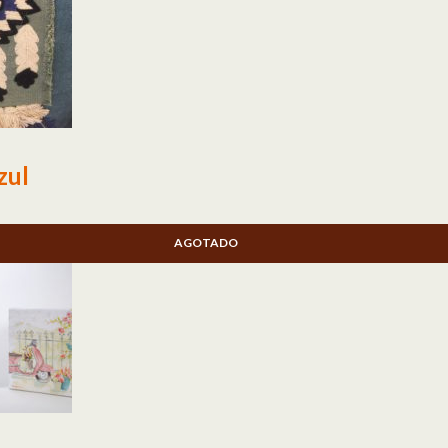
zul
AGOTADO