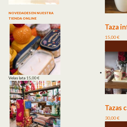
NOVEDADES EN NUESTRA
TIENDA ONLINE
Taza in
15,00
€
Velas lata
15,00
€
Tazas 
30,00
€