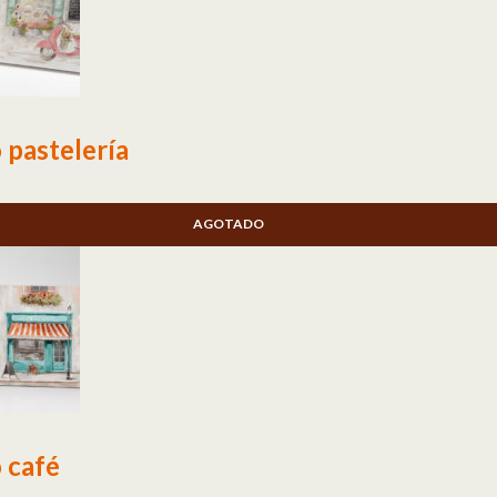
 pastelería
AGOTADO
 café