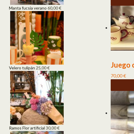
Manta fucsia verano
60,00
€
Juego 
Velero tulipán
25,00
€
70,00
€
Ramos Flor artificial
30,00
€