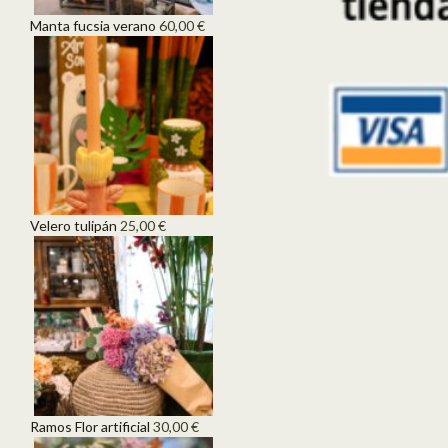
Manta fucsia verano
60,00
€
Velero tulipán
25,00
€
Ramos Flor artificial
30,00
€