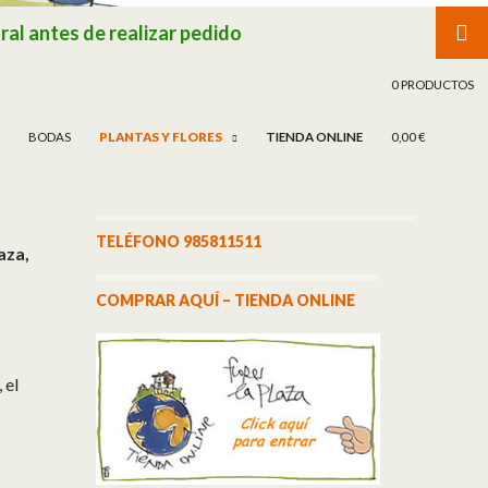
ral antes de realizar pedido
R AL CONTENIDO
0 PRODUCTOS
BODAS
PLANTAS Y FLORES
TIENDA ONLINE
0,00 €
TELÉFONO 985811511
aza,
COMPRAR AQUÍ – TIENDA ONLINE
 el