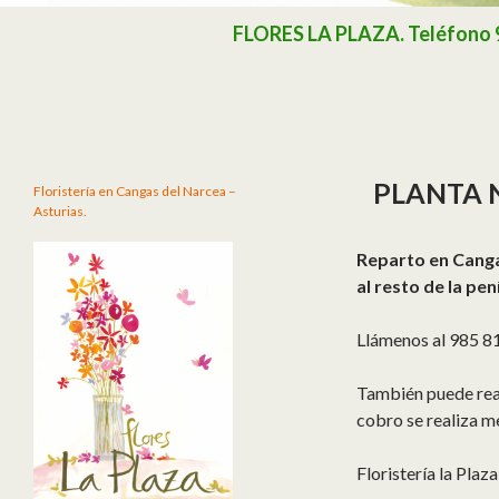
Buscar
FLORES LA PLAZA. Teléfono 985
PLANTA 
Floristería en Cangas del Narcea –
Asturias.
Reparto en Canga
al resto de la pen
Llámenos al 985 81
También puede reali
cobro se realiza m
Floristería la Pla