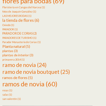
flores para bodas
(69)
Floristería en Cangas del Narcea
(1)
fotos de Joaquín González
(1)
LAS MEJORES BODAS
(1)
la tienda de flores
(6)
Oviedo
(1)
PARADOR
(1)
PARADOR DE CORIAS
(2)
PARADORES DE TURISMO
(1)
Parador Monasterio de Corias
(1)
Planta natural
(5)
plantas
(3)
plantas de interior
(3)
primavera 2014
(1)
ramo de novia
(24)
ramo de novia boutquet
(25)
ramos de flores
(5)
ramos de novia
(60)
rosas
(1)
salas
(1)
san valentín
(1)