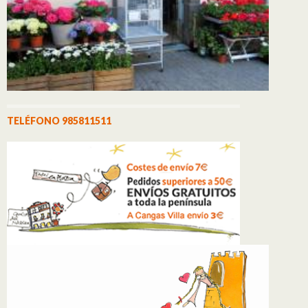
TELÉFONO 985811511