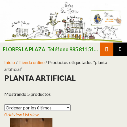
Buscar
FLORES LA PLAZA. Teléfono 985 811 511 / Consultar existencias de flor y planta natural antes de realizar pedido
SALTAR AL CONTENIDO
MENÚ
Inicio
/
Tienda online
/ Productos etiquetados “planta
PRINCI
artificial”
PLANTA ARTIFICIAL
Mostrando 5 productos
Grid view
List view