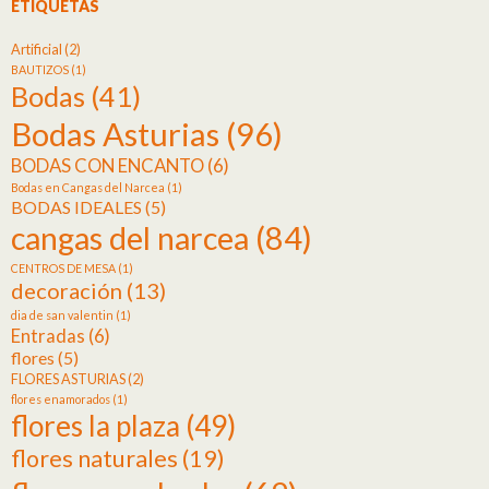
ETIQUETAS
Artificial
(2)
BAUTIZOS
(1)
Bodas
(41)
Bodas Asturias
(96)
BODAS CON ENCANTO
(6)
Bodas en Cangas del Narcea
(1)
BODAS IDEALES
(5)
cangas del narcea
(84)
CENTROS DE MESA
(1)
decoración
(13)
dia de san valentin
(1)
Entradas
(6)
flores
(5)
FLORES ASTURIAS
(2)
flores enamorados
(1)
flores la plaza
(49)
flores naturales
(19)