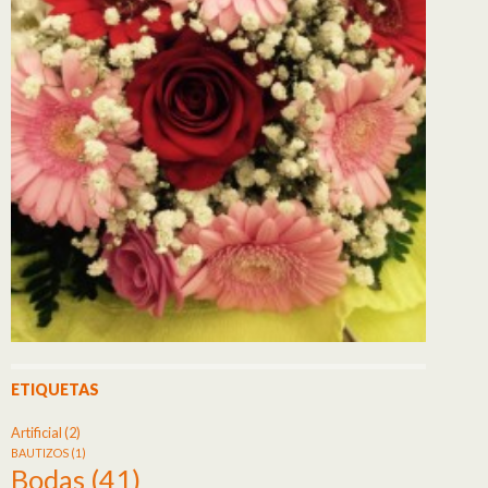
ETIQUETAS
Artificial
(2)
BAUTIZOS
(1)
Bodas
(41)