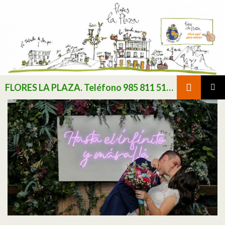
Buscar
FLORES LA PLAZA. Teléfono 985 811 511 / Consultar existencias de flor y planta natural antes de realizar pedido
SALTAR AL CONTENIDO
MENÚ
PRINCI