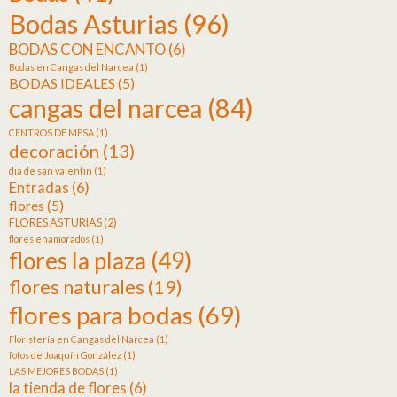
Bodas Asturias
(96)
BODAS CON ENCANTO
(6)
Bodas en Cangas del Narcea
(1)
BODAS IDEALES
(5)
cangas del narcea
(84)
CENTROS DE MESA
(1)
decoración
(13)
dia de san valentin
(1)
Entradas
(6)
flores
(5)
FLORES ASTURIAS
(2)
flores enamorados
(1)
flores la plaza
(49)
flores naturales
(19)
flores para bodas
(69)
Floristería en Cangas del Narcea
(1)
fotos de Joaquín González
(1)
LAS MEJORES BODAS
(1)
la tienda de flores
(6)