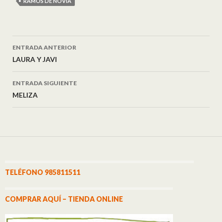
RAMOS DE NOVIA
ENTRADA ANTERIOR
Navegación de entradas
LAURA Y JAVI
ENTRADA SIGUIENTE
MELIZA
TELÉFONO 985811511
COMPRAR AQUÍ – TIENDA ONLINE