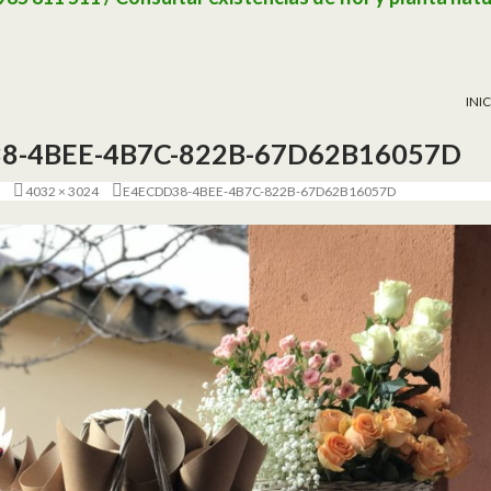
SAL
INI
8-4BEE-4B7C-822B-67D62B16057D
4032 × 3024
E4ECDD38-4BEE-4B7C-822B-67D62B16057D