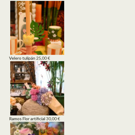
Velero tulipán
25,00
€
Ramos Flor artificial
30,00
€