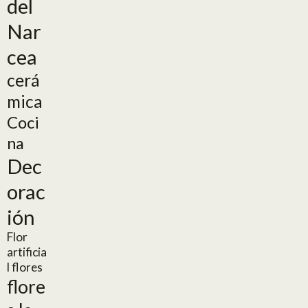
del
Nar
cea
cerá
mica
Coci
na
Dec
orac
ión
Flor
artificia
l
flores
flore