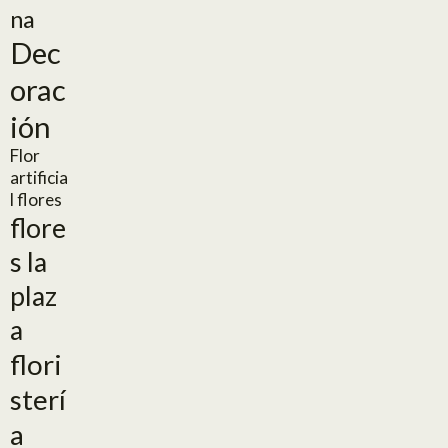
na
Dec
orac
ión
Flor
artificia
l
flores
flore
s la
plaz
a
flori
sterí
a