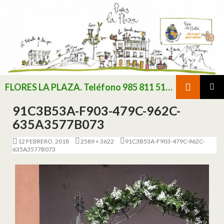
Buscar
FLORES LA PLAZA. Teléfono 985 811 511 / Consultar existencias de flor y planta natural antes de realizar pedido
SALTAR AL CONTENIDO
MENÚ
91C3B53A-F903-479C-962C-
PRINCI
635A3577B073
12 FEBRERO, 2018
2589 × 3622
91C3B53A-F903-479C-962C-
635A3577B073