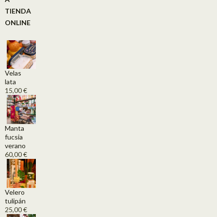
TIENDA
ONLINE
Velas
lata
15,00
€
Manta
fucsia
verano
60,00
€
Velero
tulipán
25,00
€