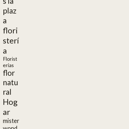
s la
plaz
a
flori
sterí
a
Florist
erías
flor
natu
ral
Hog
ar
mister
wond