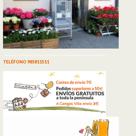
TELÉFONO 985811511