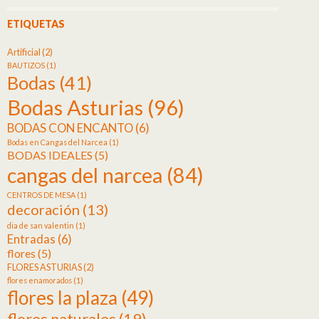
ETIQUETAS
Artificial
(2)
BAUTIZOS
(1)
Bodas
(41)
Bodas Asturias
(96)
BODAS CON ENCANTO
(6)
Bodas en Cangas del Narcea
(1)
BODAS IDEALES
(5)
cangas del narcea
(84)
CENTROS DE MESA
(1)
decoración
(13)
dia de san valentin
(1)
Entradas
(6)
flores
(5)
FLORES ASTURIAS
(2)
flores enamorados
(1)
flores la plaza
(49)
flores naturales
(19)