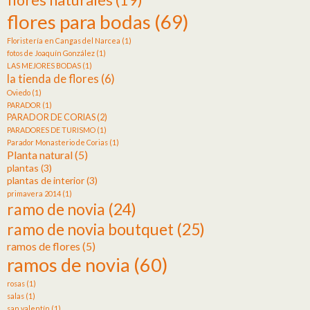
flores para bodas
(69)
Floristería en Cangas del Narcea
(1)
fotos de Joaquín González
(1)
LAS MEJORES BODAS
(1)
la tienda de flores
(6)
Oviedo
(1)
PARADOR
(1)
PARADOR DE CORIAS
(2)
PARADORES DE TURISMO
(1)
Parador Monasterio de Corias
(1)
Planta natural
(5)
plantas
(3)
plantas de interior
(3)
primavera 2014
(1)
ramo de novia
(24)
ramo de novia boutquet
(25)
ramos de flores
(5)
ramos de novia
(60)
rosas
(1)
salas
(1)
san valentín
(1)