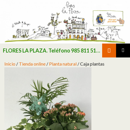
Buscar
FLORES LA PLAZA. Teléfono 985 811 511 / Consultar existencias de flor y planta natural antes de realizar pedido
SALTAR AL CONTENIDO
MENÚ
Inicio
/
Tienda online
/
Planta natural
/ Caja plantas
PRINCI