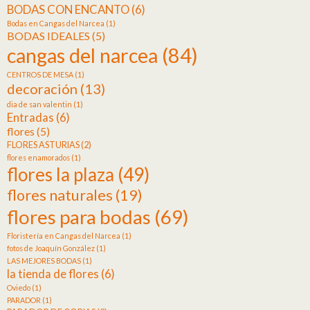
BODAS CON ENCANTO
(6)
Bodas en Cangas del Narcea
(1)
BODAS IDEALES
(5)
cangas del narcea
(84)
CENTROS DE MESA
(1)
decoración
(13)
dia de san valentin
(1)
Entradas
(6)
flores
(5)
FLORES ASTURIAS
(2)
flores enamorados
(1)
flores la plaza
(49)
flores naturales
(19)
flores para bodas
(69)
Floristería en Cangas del Narcea
(1)
fotos de Joaquín González
(1)
LAS MEJORES BODAS
(1)
la tienda de flores
(6)
Oviedo
(1)
PARADOR
(1)