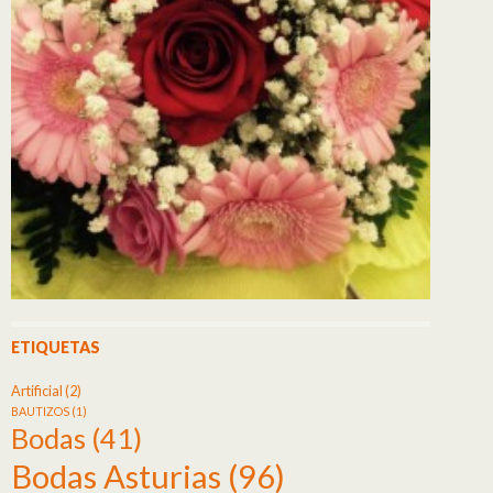
ETIQUETAS
Artificial
(2)
BAUTIZOS
(1)
Bodas
(41)
Bodas Asturias
(96)