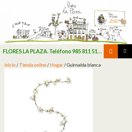
Buscar
FLORES LA PLAZA. Teléfono 985 811 511 / Consultar existencias de flor y planta natural antes de realizar pedido
SALTAR AL CONTENIDO
MENÚ
Inicio
/
Tienda online
/
Hogar
/ Guirnalda blanca
PRINCI