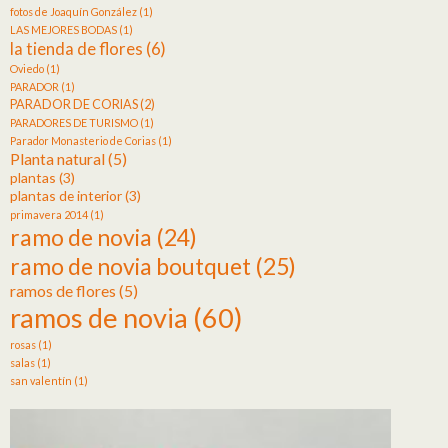
fotos de Joaquín González
(1)
LAS MEJORES BODAS
(1)
la tienda de flores
(6)
Oviedo
(1)
PARADOR
(1)
PARADOR DE CORIAS
(2)
PARADORES DE TURISMO
(1)
Parador Monasterio de Corias
(1)
Planta natural
(5)
plantas
(3)
plantas de interior
(3)
primavera 2014
(1)
ramo de novia
(24)
ramo de novia boutquet
(25)
ramos de flores
(5)
ramos de novia
(60)
rosas
(1)
salas
(1)
san valentín
(1)