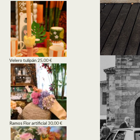
Velero tulipán
25,00
€
Ramos Flor artificial
30,00
€