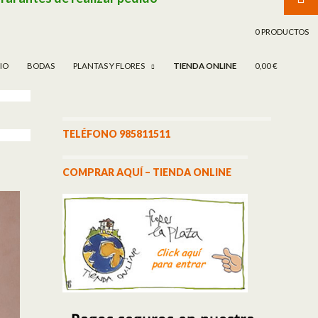
TAR AL CONTENIDO
0 PRODUCTOS
CIO
BODAS
PLANTAS Y FLORES
TIENDA ONLINE
0,00 €
TELÉFONO 985811511
COMPRAR AQUÍ – TIENDA ONLINE