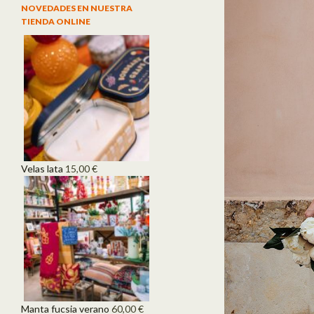
NOVEDADES EN NUESTRA
TIENDA ONLINE
Velas lata
15,00
€
Manta fucsia verano
60,00
€