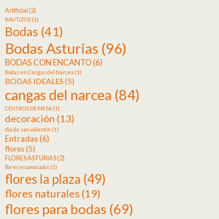
Artificial
(2)
BAUTIZOS
(1)
Bodas
(41)
Bodas Asturias
(96)
BODAS CON ENCANTO
(6)
Bodas en Cangas del Narcea
(1)
BODAS IDEALES
(5)
cangas del narcea
(84)
CENTROS DE MESA
(1)
decoración
(13)
dia de san valentin
(1)
Entradas
(6)
flores
(5)
FLORES ASTURIAS
(2)
flores enamorados
(1)
flores la plaza
(49)
flores naturales
(19)
flores para bodas
(69)