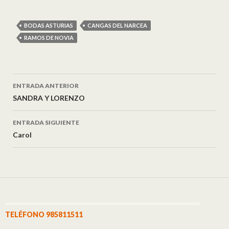
BODAS ASTURIAS
CANGAS DEL NARCEA
RAMOS DE NOVIA
ENTRADA ANTERIOR
Navegación de entradas
SANDRA Y LORENZO
ENTRADA SIGUIENTE
Carol
TELÉFONO 985811511