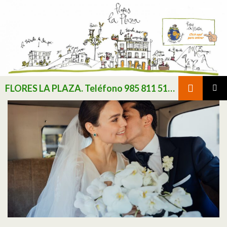
Buscar
FLORES LA PLAZA. Teléfono 985 811 511 / Consultar existencias de flor y planta natural antes de realizar pedido
SALTAR AL CONTENIDO
MENÚ
PRINCI