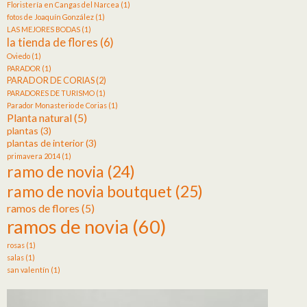
Floristería en Cangas del Narcea
(1)
fotos de Joaquín González
(1)
LAS MEJORES BODAS
(1)
la tienda de flores
(6)
Oviedo
(1)
PARADOR
(1)
PARADOR DE CORIAS
(2)
PARADORES DE TURISMO
(1)
Parador Monasterio de Corias
(1)
Planta natural
(5)
plantas
(3)
plantas de interior
(3)
primavera 2014
(1)
ramo de novia
(24)
ramo de novia boutquet
(25)
ramos de flores
(5)
ramos de novia
(60)
rosas
(1)
salas
(1)
san valentín
(1)