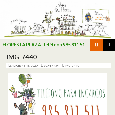
Buscar
FLORES LA PLAZA. Teléfono 985 811 511 / Consultar existencias de flor y planta natural antes de realizar pedido
SALTAR AL CONTENIDO
MENÚ
IMG_7440
PRINCI
27 DICIEMBRE, 2020
1074 × 759
IMG_7440