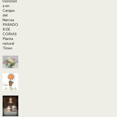
Floristerí
a en
Cangas
del
Narcea
PARADO
R DE
CORIAS
Planta
natural
Tineo