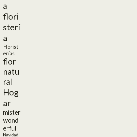
a
flori
sterí
a
Florist
erías
flor
natu
ral
Hog
ar
mister
wond
erful
Navidad