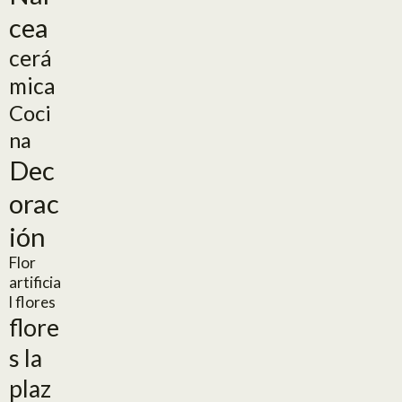
cea
cerá
mica
Coci
na
Dec
orac
ión
Flor
artificia
l
flores
flore
s la
plaz