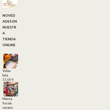
NOVED
ADES EN
NUESTR
A
TIENDA
ONLINE
Velas
lata
15,00
€
Manta
fucsia
verano