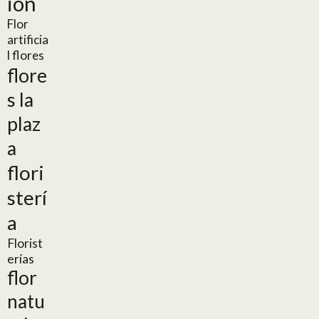
ión
Flor
artificia
l
flores
flore
s la
plaz
a
flori
sterí
a
Florist
erías
flor
natu