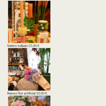
Velero tulipán
25,00
€
Ramos Flor artificial
30,00
€