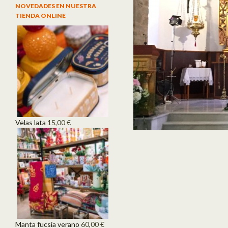
NOVEDADES EN NUESTRA
TIENDA ONLINE
Velas lata
15,00
€
Manta fucsia verano
60,00
€