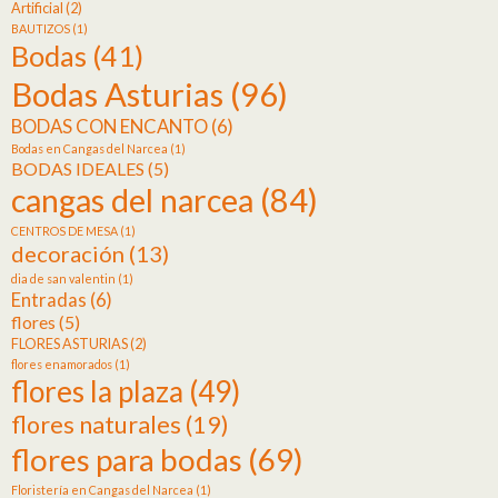
Artificial
(2)
BAUTIZOS
(1)
Bodas
(41)
Bodas Asturias
(96)
BODAS CON ENCANTO
(6)
Bodas en Cangas del Narcea
(1)
BODAS IDEALES
(5)
cangas del narcea
(84)
CENTROS DE MESA
(1)
decoración
(13)
dia de san valentin
(1)
Entradas
(6)
flores
(5)
FLORES ASTURIAS
(2)
flores enamorados
(1)
flores la plaza
(49)
flores naturales
(19)
flores para bodas
(69)
Floristería en Cangas del Narcea
(1)