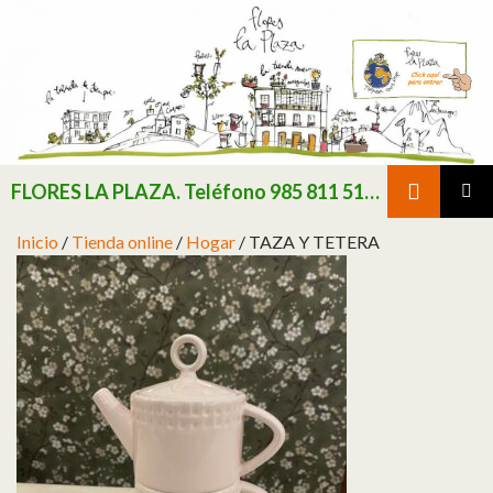
Buscar
FLORES LA PLAZA. Teléfono 985 811 511 / Consultar existencias de flor y planta natural antes de realizar pedido
SALTAR AL CONTENIDO
MENÚ
Inicio
/
Tienda online
/
Hogar
/ TAZA Y TETERA
PRINCI