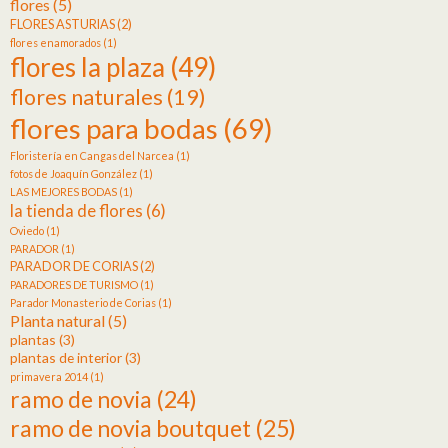
flores
(5)
FLORES ASTURIAS
(2)
flores enamorados
(1)
flores la plaza
(49)
flores naturales
(19)
flores para bodas
(69)
Floristería en Cangas del Narcea
(1)
fotos de Joaquín González
(1)
LAS MEJORES BODAS
(1)
la tienda de flores
(6)
Oviedo
(1)
PARADOR
(1)
PARADOR DE CORIAS
(2)
PARADORES DE TURISMO
(1)
Parador Monasterio de Corias
(1)
Planta natural
(5)
plantas
(3)
plantas de interior
(3)
primavera 2014
(1)
ramo de novia
(24)
ramo de novia boutquet
(25)