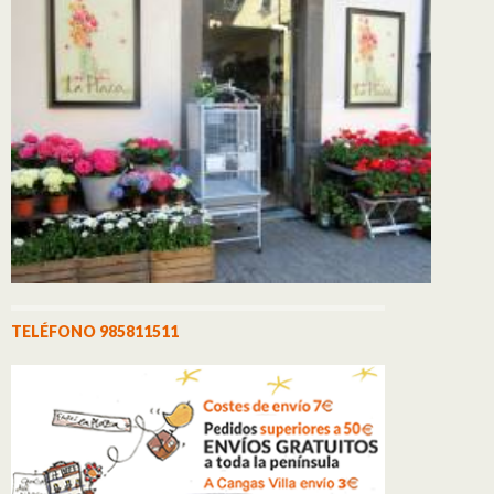
TELÉFONO 985811511