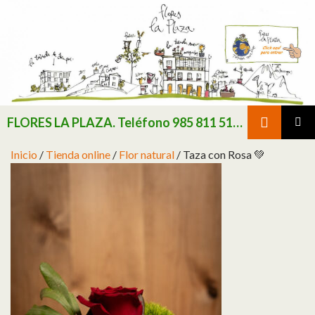
Buscar
FLORES LA PLAZA. Teléfono 985 811 511 / Consultar existencias de flor y planta natural antes de realizar pedido
SALTAR AL CONTENIDO
MENÚ
Inicio
/
Tienda online
/
Flor natural
/ Taza con Rosa 💚
PRINCI