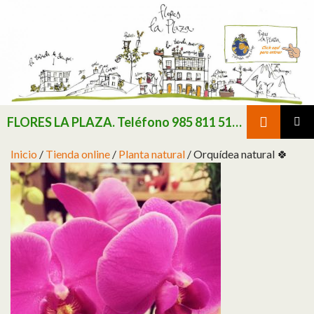
Buscar
FLORES LA PLAZA. Teléfono 985 811 511 / Consultar existencias de flor y planta natural antes de realizar pedido
SALTAR AL CONTENIDO
MENÚ
Inicio
/
Tienda online
/
Planta natural
/ Orquídea natural 🍀
PRINCI