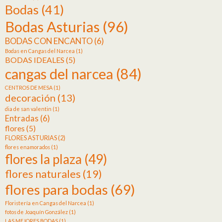
Bodas
(41)
Bodas Asturias
(96)
BODAS CON ENCANTO
(6)
Bodas en Cangas del Narcea
(1)
BODAS IDEALES
(5)
cangas del narcea
(84)
CENTROS DE MESA
(1)
decoración
(13)
dia de san valentin
(1)
Entradas
(6)
flores
(5)
FLORES ASTURIAS
(2)
flores enamorados
(1)
flores la plaza
(49)
flores naturales
(19)
flores para bodas
(69)
Floristería en Cangas del Narcea
(1)
fotos de Joaquín González
(1)
LAS MEJORES BODAS
(1)