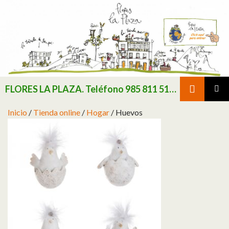
Buscar
FLORES LA PLAZA. Teléfono 985 811 511 / Consultar existencias de flor y planta natural antes de realizar pedido
SALTAR AL CONTENIDO
MENÚ
Inicio
/
Tienda online
/
Hogar
/ Huevos
PRINCI