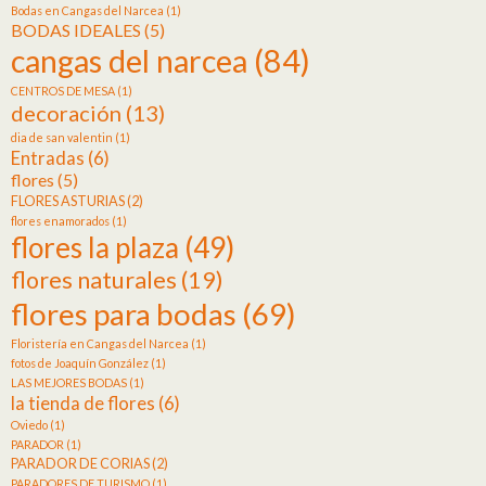
Bodas en Cangas del Narcea
(1)
BODAS IDEALES
(5)
cangas del narcea
(84)
CENTROS DE MESA
(1)
decoración
(13)
dia de san valentin
(1)
Entradas
(6)
flores
(5)
FLORES ASTURIAS
(2)
flores enamorados
(1)
flores la plaza
(49)
flores naturales
(19)
flores para bodas
(69)
Floristería en Cangas del Narcea
(1)
fotos de Joaquín González
(1)
LAS MEJORES BODAS
(1)
la tienda de flores
(6)
Oviedo
(1)
PARADOR
(1)
PARADOR DE CORIAS
(2)
PARADORES DE TURISMO
(1)