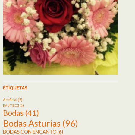
ETIQUETAS
Artificial
(2)
BAUTIZOS
(1)
Bodas
(41)
Bodas Asturias
(96)
BODAS CON ENCANTO
(6)