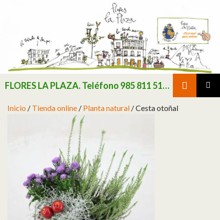
Buscar
FLORES LA PLAZA. Teléfono 985 811 511 / Consultar existencias de flor y planta natural antes de realizar pedido
SALTAR AL CONTENIDO
MENÚ
Inicio
/
Tienda online
/
Planta natural
/ Cesta otoñal
PRINCI