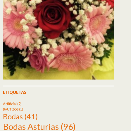
ETIQUETAS
Artificial
(2)
BAUTIZOS
(1)
Bodas
(41)
Bodas Asturias
(96)