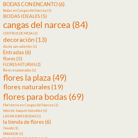
BODAS CON ENCANTO
(6)
Bodas en Cangas del Narcea
(1)
BODAS IDEALES
(5)
cangas del narcea
(84)
CENTROS DE MESA
(1)
decoración
(13)
dia de san valentin
(1)
Entradas
(6)
flores
(5)
FLORES ASTURIAS
(2)
flores enamorados
(1)
flores la plaza
(49)
flores naturales
(19)
flores para bodas
(69)
Floristería en Cangas del Narcea
(1)
fotos de Joaquín González
(1)
LAS MEJORES BODAS
(1)
la tienda de flores
(6)
Oviedo
(1)
PARADOR
(1)