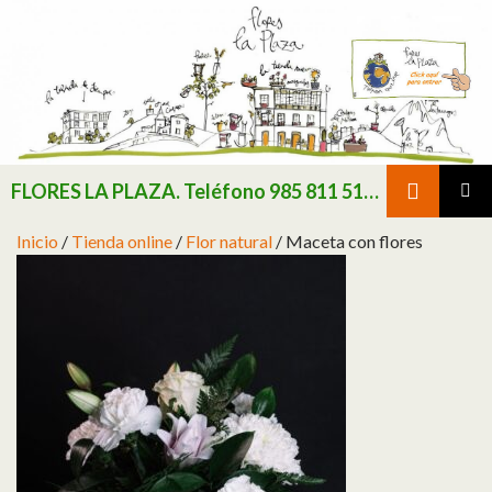
Buscar
FLORES LA PLAZA. Teléfono 985 811 511 / Consultar existencias de flor y planta natural antes de realizar pedido
SALTAR AL CONTENIDO
MENÚ
Inicio
/
Tienda online
/
Flor natural
/ Maceta con flores
PRINCI