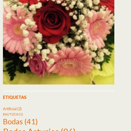
ETIQUETAS
Artificial
(2)
BAUTIZOS
(1)
Bodas
(41)