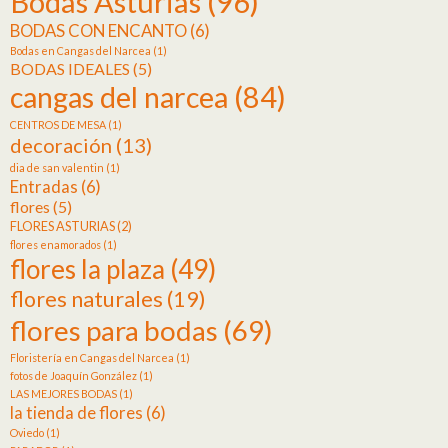
Bodas Asturias
(96)
BODAS CON ENCANTO
(6)
Bodas en Cangas del Narcea
(1)
BODAS IDEALES
(5)
cangas del narcea
(84)
CENTROS DE MESA
(1)
decoración
(13)
dia de san valentin
(1)
Entradas
(6)
flores
(5)
FLORES ASTURIAS
(2)
flores enamorados
(1)
flores la plaza
(49)
flores naturales
(19)
flores para bodas
(69)
Floristería en Cangas del Narcea
(1)
fotos de Joaquín González
(1)
LAS MEJORES BODAS
(1)
la tienda de flores
(6)
Oviedo
(1)