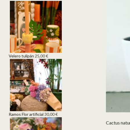
Velero tulipán
25,00
€
Ramos Flor artificial
30,00
€
Cactus natur