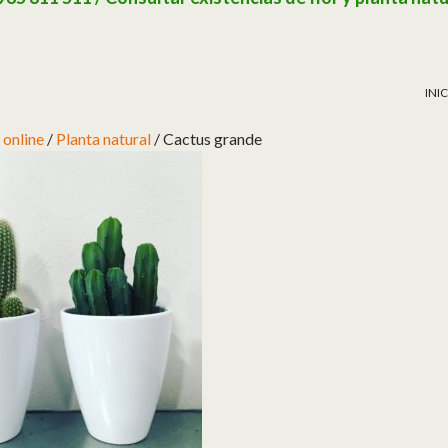
SAL
INI
 online
/
Planta natural
/ Cactus grande