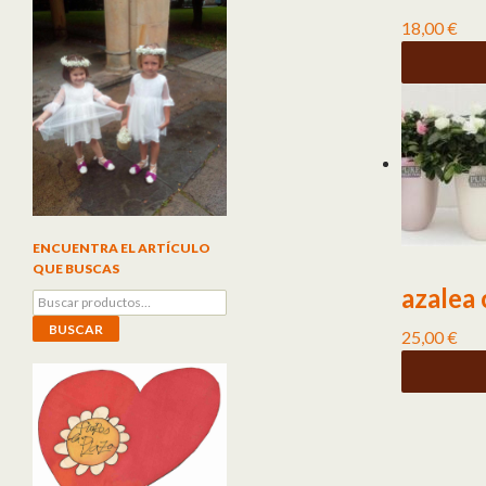
18,00
€
ENCUENTRA EL ARTÍCULO
QUE BUSCAS
azalea
Buscar por:
BUSCAR
25,00
€