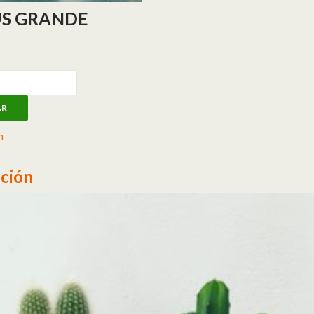
S GRANDE
de cantidad
AR
n
ción