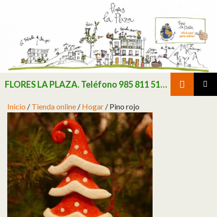
Buscar
FLORES LA PLAZA. Teléfono 985 811 511 / Consultar existencias de flor y planta natural antes de realizar pedido
SALTAR AL CONTENIDO
MENÚ
Inicio
/
Tienda online
/
Hogar
/ Pino rojo
PRINCI