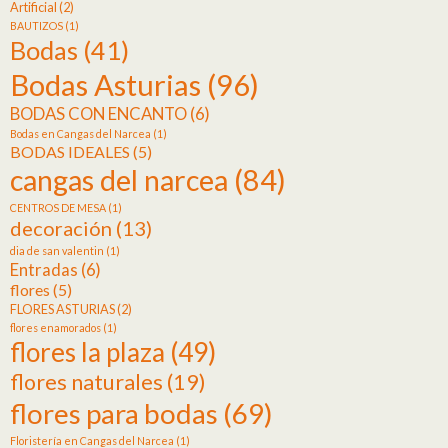
Artificial
(2)
BAUTIZOS
(1)
Bodas
(41)
Bodas Asturias
(96)
BODAS CON ENCANTO
(6)
Bodas en Cangas del Narcea
(1)
BODAS IDEALES
(5)
cangas del narcea
(84)
CENTROS DE MESA
(1)
decoración
(13)
dia de san valentin
(1)
Entradas
(6)
flores
(5)
FLORES ASTURIAS
(2)
flores enamorados
(1)
flores la plaza
(49)
flores naturales
(19)
flores para bodas
(69)
Floristería en Cangas del Narcea
(1)