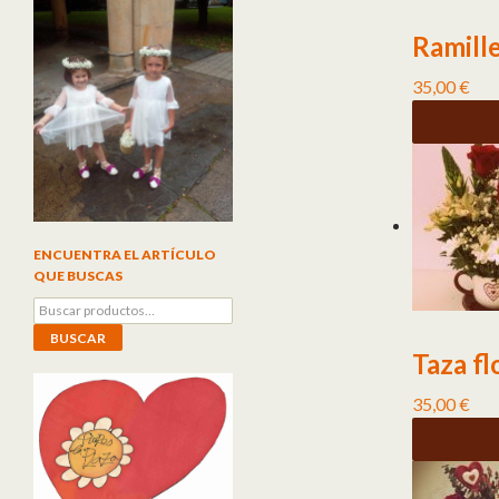
Ramill
35,00
€
ENCUENTRA EL ARTÍCULO
QUE BUSCAS
Buscar por:
BUSCAR
Taza fl
35,00
€