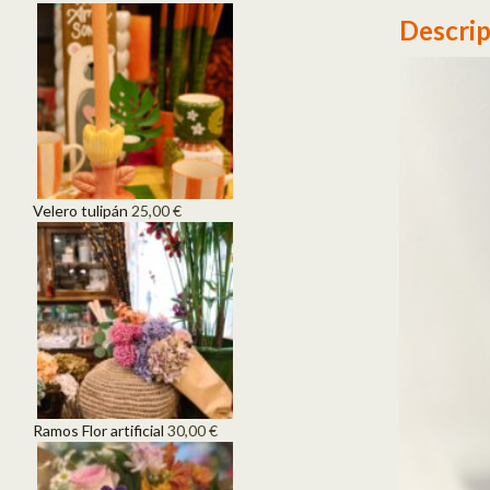
Descrip
Velero tulipán
25,00
€
Ramos Flor artificial
30,00
€