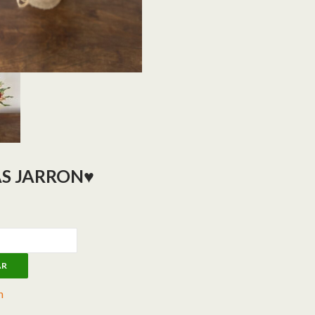
S JARRON♥️
RRON♥️ cantidad
AR
n