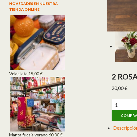
NOVEDADES EN NUESTRA
TIENDA ONLINE
Velas lata
15,00
€
2 ROSA
20,00
€
2 ROSAS JA
COMPR
Descripció
Manta fucsia verano
60,00
€