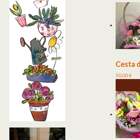
Cesta d
50,00
€