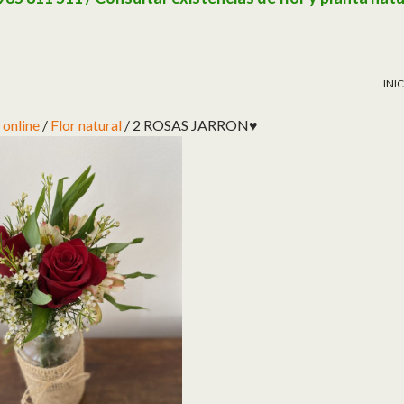
SAL
INI
 online
/
Flor natural
/ 2 ROSAS JARRON♥️